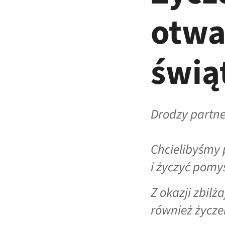
otwa
świą
Drodzy partne
Chcielibyśmy 
i życzyć pom
Z okazji zbil
również życzen