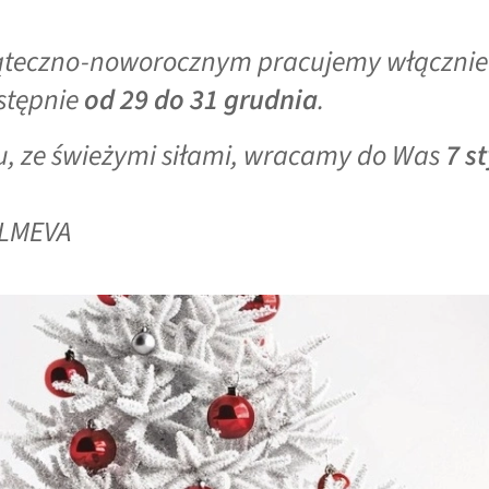
iąteczno-noworocznym pracujemy włączni
astępnie
od 29 do 31 grudnia
.
, ze świeżymi siłami, wracamy do Was
7 s
ALMEVA