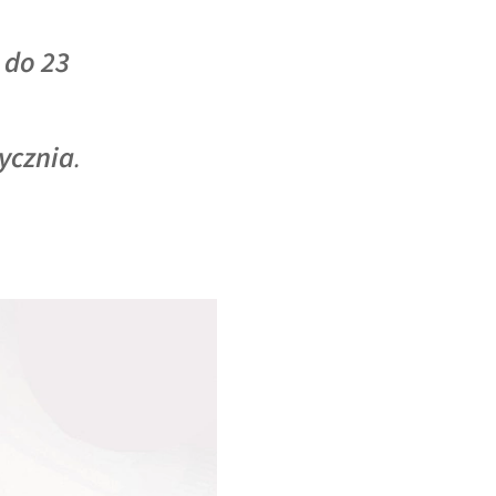
e
do 23
tycznia
.