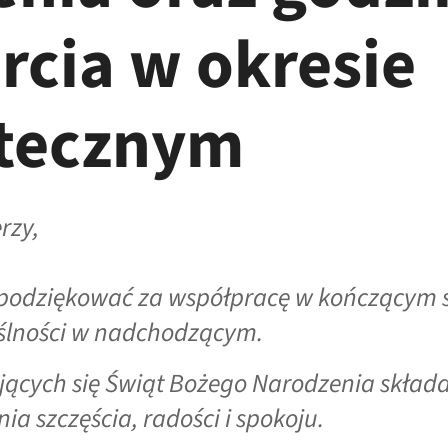
rcia w okresie
tecznym
rzy,
podziękować za współpracę w kończącym s
yślności w nadchodzącym.
żających się Świąt Bożego Narodzenia skł
ia szczęścia, radości i spokoju.