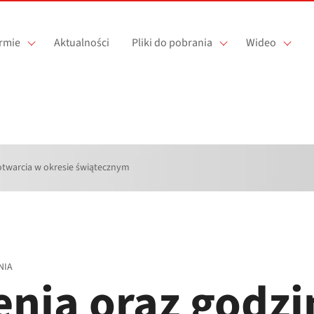
irmie
Aktualności
Pliki do pobrania
Wideo
otwarcia w okresie świątecznym
NIA
enia oraz godzi