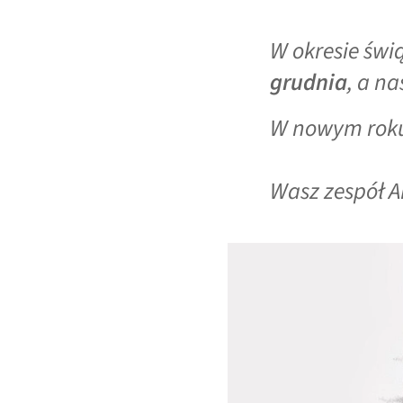
W okresie św
grudnia
, a n
W nowym roku
Wasz zespół 