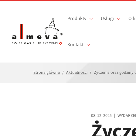
Przejdź do treści
Produkty
Usługi
O f
Kontakt
Strona główna
Aktualności
Życzenia oraz godziny 
08. 12. 2025
|
WYDARZE
Życz