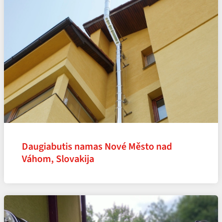
Daugiabutis namas Nové Město nad
Váhom, Slovakija