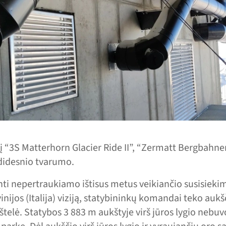
 “3S Matterhorn Glacier Ride II”, “Zermatt Bergbahne
 didesnio tvarumo.
nti nepertraukiamo ištisus metus veikiančio susisiek
rvinijos (Italija) viziją, statybininkų komandai teko auk
štelė. Statybos 3 883 m aukštyje virš jūros lygio nebuv