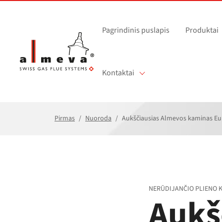
Pereiti prie pagrindinio turinio
Pagrindinis puslapis
Produktai
Kontaktai
Pirmas
Nuoroda
Aukščiausias Almevos kaminas Eur
NERŪDIJANČIO PLIENO 
Aukš