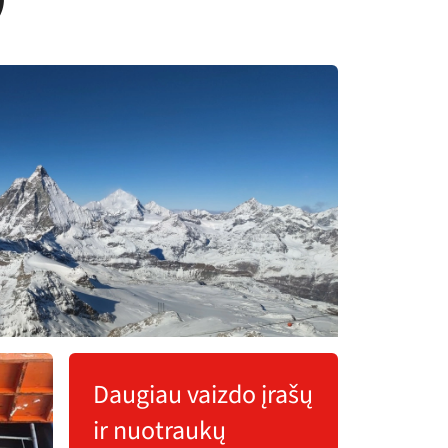
Daugiau vaizdo įrašų
ir nuotraukų