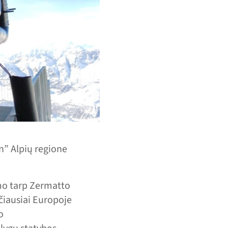
n” Alpių regione
imo tarp Zermatto
ščiausiai Europoje
o