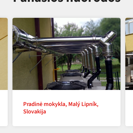
Pradinė mokykla, Malý Lipník,
Slovakija