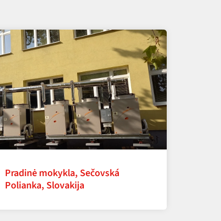
Pradinė mokykla, Sečovská
Polianka, Slovakija