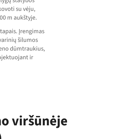
ąlygų statybos
ovoti su vėju,
000 m aukštyje.
etapais. Įrengimas
varinių šilumos
lieno dūmtraukius,
jektuojant ir
o viršūnėje
)