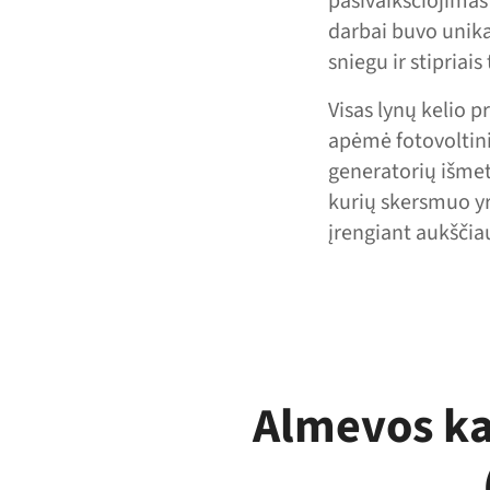
pasivaikščiojimas 
darbai buvo unika
sniegu ir stipriai
Visas lynų kelio p
apėmė fotovoltini
generatorių išmet
kurių skersmuo yr
įrengiant aukšči
Almevos ka