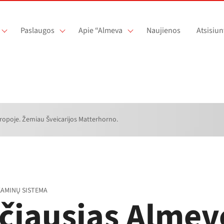
Paslaugos
Apie “Almeva
Naujienos
Atsisiun
opoje. Žemiau Šveicarijos Matterhorno.
KAMINŲ SISTEMA
čiausias Almev