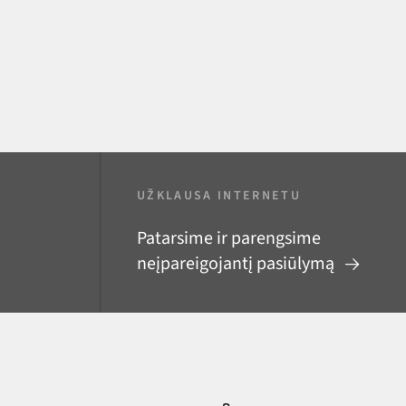
UŽKLAUSA INTERNETU
Patarsime ir parengsime
neįpareigojantį pasiūlymą