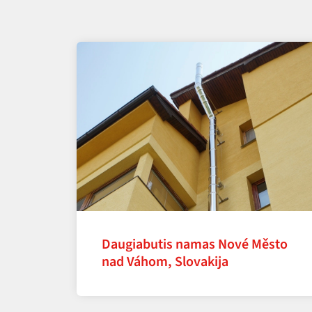
Daugiabutis namas Nové Město
nad Váhom, Slovakija