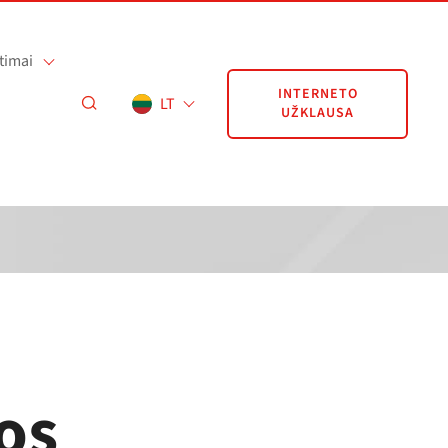
timai
INTERNETO
LT
UŽKLAUSA
os