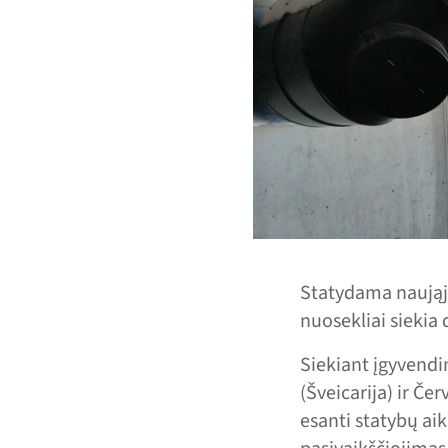
Statydama naująjį
nuosekliai siekia
Siekiant įgyvendi
(Šveicarija) ir Če
esanti statybų aik