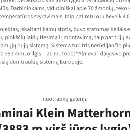
parke. Dėl aukščio virš jūros lygio ir vyraujančių oro s
lūs. Darbininkams, vidutiniškai apie 70 žmonių, teko k
s temperatūros svyravimais, taip pat retu oru beveik 4 
rojektas, įskaitant kalnų stotis, buvo statomas keliais 
ų plokščių laidų tiesimą ir montavimą, taip pat trijų a
amųjų dujų sistemą. Sistema turi tris nerūdijančio p
a 350 mm, o ilgis — 20 m. Todėl “Almeva” dalyvavo pro
ausią dūmtraukių sistemą Europoje.
nuotraukų galerija
minai Klein Matterhorn
(3883 m virš jūros lygio