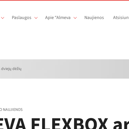
Paslaugos
Apie “Almeva
Naujienos
Atsisiun
dviejų dėžių
O NAUJIENOS
VA FLEXBOX a