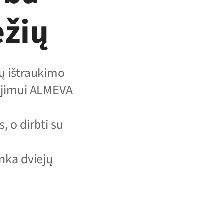
ėžių
ų ištraukimo
ojimui ALMEVA
 o dirbti su
enka dviejų