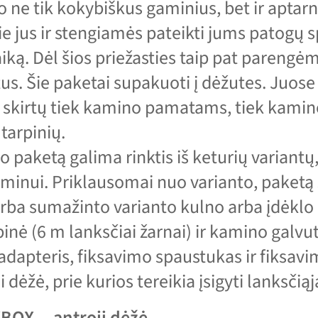
o ne tik kokybiškus gaminius, bet ir apta
e jus ir stengiamės pateikti jums patogų 
aiką. Dėl šios priežasties taip pat parengė
s. Šie paketai supakuoti į dėžutes. Juose
skirtų tiek kamino pamatams, tiek kamin
 tarpinių.
 paketą galima rinktis iš keturių variantų
inui. Priklausomai nuo varianto, paketą
arba sumažinto varianto kulno arba įdėklo
pinė (6 m lanksčiai žarnai) ir kamino galvut
 adapteris, fiksavimo spaustukas ir fiksavim
i dėžė, prie kurios tereikia įsigyti lanksčiąj
OX — antroji dėžė