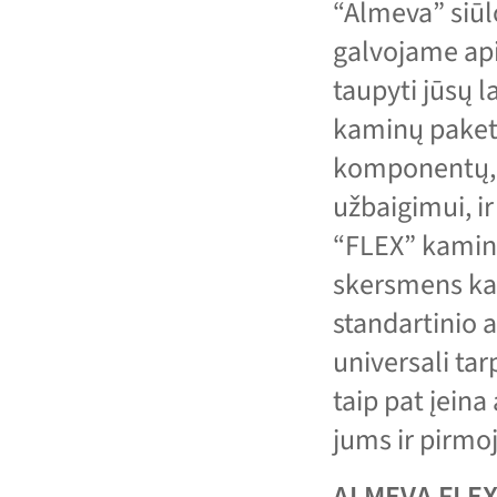
“Almeva” siūl
galvojame api
taupyti jūsų l
kaminų paketu
komponentų, 
užbaigimui, ir
“FLEX” kamino
skersmens kam
standartinio 
universali tar
taip pat įeina
jums ir pirmoj
ALMEVA FLEXB