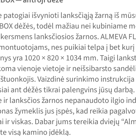
e patogiai išvynioti lanksčiąją žarną iš mū
OX dėžės, todėl mažiau nei kubiniame me
kersmens lanksčiosios žarnos. ALMEVA 
 montuotojams, nes puikiai telpa į bet kurį
s yra 1020 × 820 × 1034 mm. Taigi lankst
koma vienoje vietoje ir neišsibarsto sandė
štuonkojis. Vaizdinė surinkimo instrukcija 
iai ant dėžės tikrai palengvins jūsų darbą.
r lanksčios žarnos nepanaudoto ilgio ind
as žymeklis jus įspės, kad reikia pagalvot
i ir viskas. Dabar jums tereikia dviejų “Al
e visą kamino įdėklą.