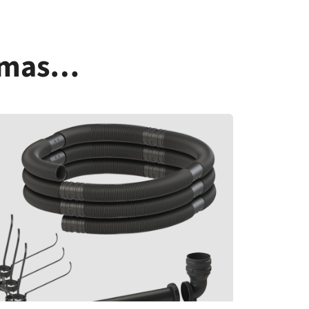
dimas…