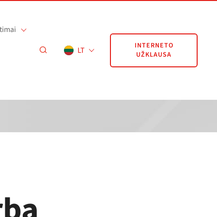
timai
INTERNETO
LT
UŽKLAUSA
rba