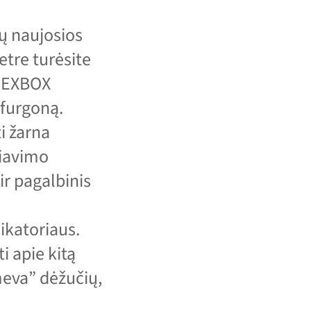
sų naujosios
tre turėsite
FLEXBOX
 furgoną.
i žarna
liavimo
ir pagalbinis
ikatoriaus.
i apie kitą
meva” dėžučių,