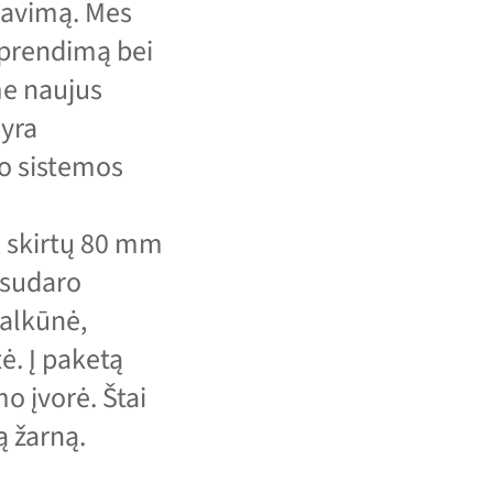
rnavimą. Mes
sprendimą bei
me naujus
 yra
o sistemos
, skirtų 80 mm
 sudaro
 alkūnė,
ė. Į paketą
o įvorė. Štai
ą žarną.