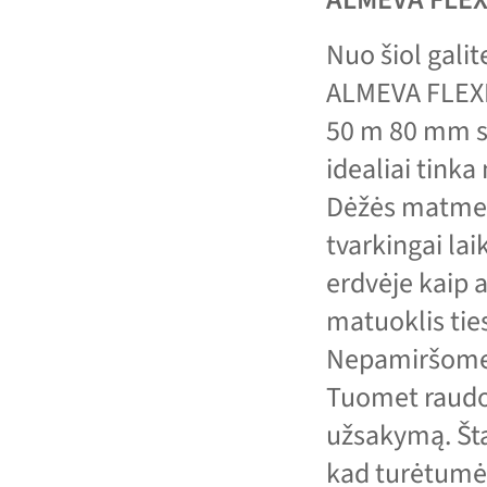
Nuo šiol galit
ALMEVA FLEXB
50 m 80 mm s
idealiai tinka
Dėžės matmeny
tvarkingai lai
erdvėje kaip a
matuoklis ties
Nepamiršome i
Tuomet raudon
užsakymą. Šta
kad turėtumėt