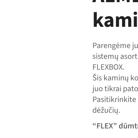
kami
Parengėme ju
sistemų asor
FLEXBOX.
Šis kaminų ko
juo tikrai pat
Pasitikrinkite
dėžučių.
“FLEX” dūmtr