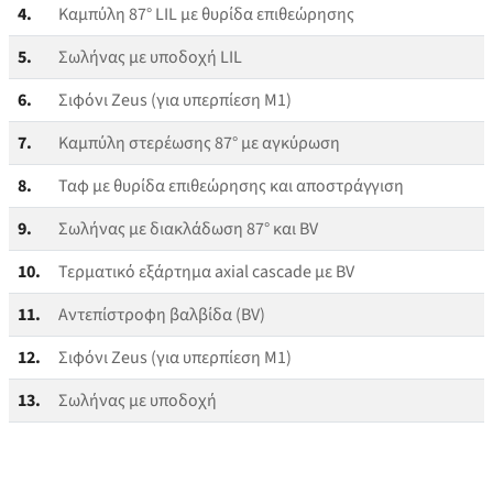
4.
Καμπύλη 87° LIL με θυρίδα επιθεώρησης
5.
Σωλήνας με υποδοχή LIL
6.
Σιφόνι Zeus (για υπερπίεση M1)
7.
Καμπύλη στερέωσης 87° με αγκύρωση
8.
Ταφ με θυρίδα επιθεώρησης και αποστράγγιση
9.
Σωλήνας με διακλάδωση 87° και BV
10.
Τερματικό εξάρτημα axial cascade με BV
11.
Αντεπίστροφη βαλβίδα (BV)
12.
Σιφόνι Zeus (για υπερπίεση M1)
13.
Σωλήνας με υποδοχή