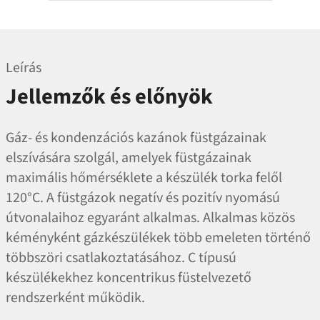
Leírás
Jellemzők és előnyök
Gáz- és kondenzációs kazánok füstgázainak
elszívására szolgál, amelyek füstgázainak
maximális hőmérséklete a készülék torka felől
120°C. A füstgázok negatív és pozitív nyomású
útvonalaihoz egyaránt alkalmas. Alkalmas közös
kéményként gázkészülékek több emeleten történő
többszöri csatlakoztatásához. C típusú
készülékekhez koncentrikus füstelvezető
rendszerként működik.