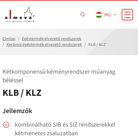
Ugrás a fő tartalomra
HU
Címlap
Égéstermék-elvezető rendszerek
Kerámia égéstermék-elvezető rendszerek
KLB / KLZ
Kétkomponensű kéményrendszer műanyag
béléssel
KLB / KLZ
Jellemzők
kombinálható SIB és SIZ rendszerekkel
kétmenetes zsaluzatban