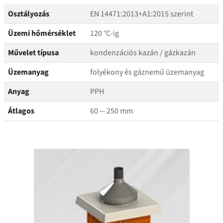
Osztályozás
EN 14471:2013+A1:2015 szerint
Üzemi hőmérséklet
120 °C‑ig
Művelet típusa
kondenzációs kazán / gázkazán
Üzemanyag
folyékony és gáznemű üzemanyag
Anyag
PPH
Átlagos
60 — 250 mm