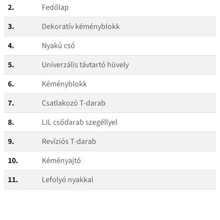
2.
Fedőlap
3.
Dekoratív kéményblokk
4.
Nyakú cső
5.
Univerzális távtartó hüvely
6.
Kéményblokk
7.
Csatlakozó T‑darab
8.
LIL csődarab szegéllyel
9.
Revíziós T‑darab
10.
Kéményajtó
11.
Lefolyó nyakkal