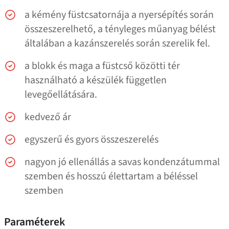
a kémény füstcsatornája a nyersépítés során
összeszerelhető, a tényleges műanyag bélést
általában a kazánszerelés során szerelik fel.
a blokk és maga a füstcső közötti tér
használható a készülék független
levegőellátására.
kedvező ár
egyszerű és gyors összeszerelés
nagyon jó ellenállás a savas kondenzátummal
szemben és hosszú élettartam a béléssel
szemben
Paraméterek