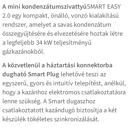
A mini kondenzátumszivattyú
SMART EASY
2.0 egy kompakt, önálló, vonzó kialakítású
rendszer, amelyet a savas kondenzátum
összegyűjtésére és elvezetésére hoztak létre
a legfeljebb 34 kW teljesítményű
gázkazánokból.
A közvetlenül a háztartási konnektorba
dugható Smart Plug
lehetővé teszi az
egyszerű, gyors és intuitív telepítést, anélkül,
hogy a kazánhoz elektromos csatlakoztatásra
lenne szükség. A Smart dugaszhoz
csatlakoztatott kazándugó biztosítja a két
készülék tökéletes szinkronizálását.