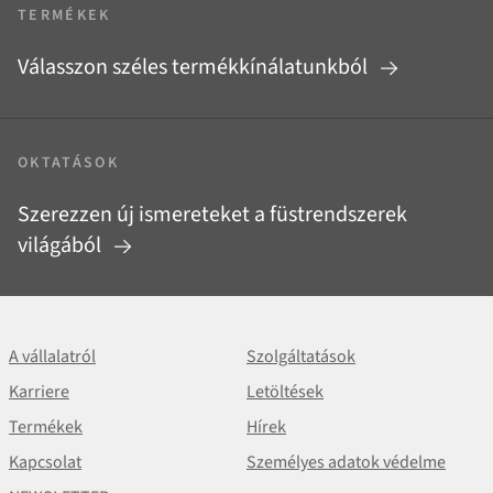
TERMÉKEK
Válasszon széles termékkínálatunkból
OKTATÁSOK
Szerezzen új ismereteket a füstrendszerek
világából
A vállalatról
Szolgáltatások
Karriere
Letöltések
Termékek
Hírek
Kapcsolat
Személyes adatok védelme