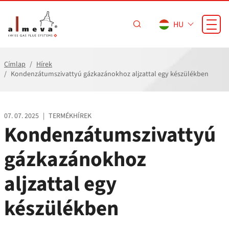
Ugrás a fő tartalomra
HU
Címlap
Hírek
Kondenzátumszivattyú gázkazánokhoz aljzattal egy készülékben
07. 07. 2025
|
TERMÉKHÍREK
Kondenzátumszivattyú
gázkazánokhoz
aljzattal egy
készülékben