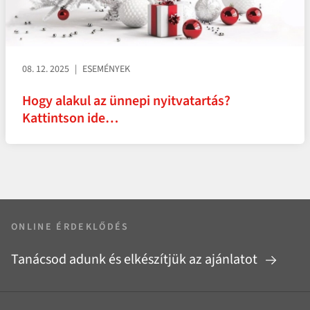
08. 12. 2025
ESEMÉNYEK
Hogy alakul az ünnepi nyitvatartás?
Kattintson ide…
ONLINE ÉRDEKLŐDÉS
Tanácsod adunk és elkészítjük az ajánlatot