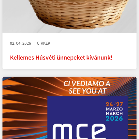
02. 04. 2026
CIKKEK
Kellemes Húsvéti ünnepeket kívánunk!