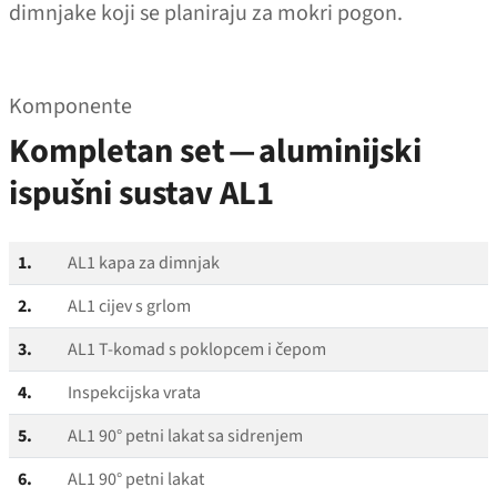
dimnjake koji se planiraju za mokri pogon.
Komponente
Kompletan set — aluminijski
ispušni sustav AL1
1.
AL1 kapa za dimnjak
2.
AL1 cijev s grlom
3.
AL1 T‑komad s poklopcem i čepom
4.
Inspekcijska vrata
5.
AL1 90° petni lakat sa sidrenjem
6.
AL1 90° petni lakat