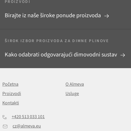
PROIZVODI
Birajte iz naše široke ponude proizvoda
ŠIROK IZBOR PROIZVODA ZA DIMNE PLINOVE
Kako odabrati odgovarajući dimovodni sustav
Početna
O Almeva
Proizvodi
Usluge
Kontakti
+420 513 033 101
cz@almeva.eu