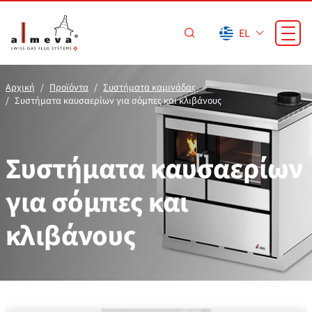
Προσπέραση στο κύριο περιεχόμενο
EL
Αρχική
Προϊόντα
Συστήματα καμινάδας
Συστήματα καυσαερίων για σόμπες και κλιβάνους
Συστήματα καυσαερίων
για σόμπες και
κλιβάνους