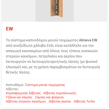
EW
Το σύστημα καπνοδόχου μονού τοιχώματος
Almeva EW
από ανοξείδωτο χάλυβα 316L είναι κατάλληλο για την
απαγωγή καυσαερίων από όλους τους τύπους συσκευών
στερεών καυσίμων, πετρελαίου και αερίου που
λειτουργούν σε λειτουργία αρνητικής πίεσης (με φυσικό
ελκυσμό) και, με τη χρήση παρεμβυσμάτων σε λειτουργία
θετικής πίεσης.
Καπνοδόχος:
Σύστημα μονού τοιχώματος
Λέβητας:
Ατμοσφαιρικός λέβητας
Λέβητας συμπύκνωσης
Τζάκια και σόμπες
Σόμπες και φούρνοι
Λέβητας στερεών καυσίμων
Λέβητας αερίου
Λέβητας Turbo