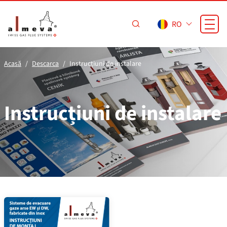
Sari la conținutul principal
RO
Acasă
Descarca
Instrucțiuni de instalare
Instrucțiuni de instalare