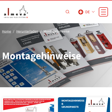
Zum Hauptinhalt springen
DE
Home
Herunterladen
Montagehinweise
Montagehinweise