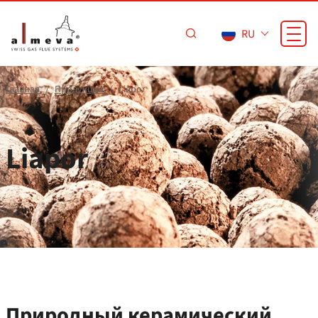
Перейти к основному содержанию
RU
Главная
Продукция
Liapor
Liapor
Природный керамический