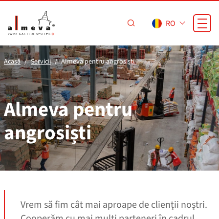
Sari la conținutul principal
RO
Acasă
Servicii
Almeva pentru angrosiști
Almeva pentru
angrosiști
Vrem să fim cât mai aproape de clienții noștri.
Cooperăm cu mai mulți parteneri în cadrul