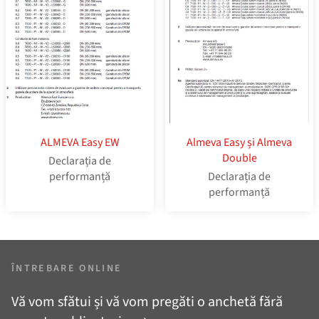
ALMEVA Easy EW
Almeva Easy și Almeva
Double
Declarația de
performanță
Declarația de
performanță
ÎNTREBARE ONLINE
Vă vom sfătui și vă vom pregăti o anchetă fără