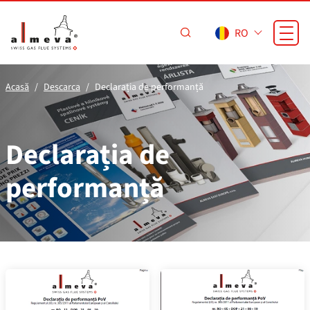
Sari la conținutul principal
RO
Acasă
Descarca
Declarația de performanță
Declarația de
performanță