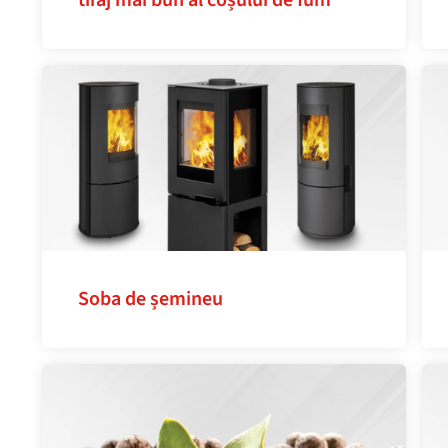
tiraj mai bun al coșului de fum
Soba de șemineu