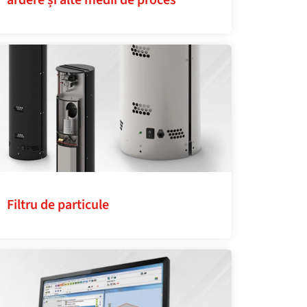
ardere și alte medii de proces
Filtru de particule