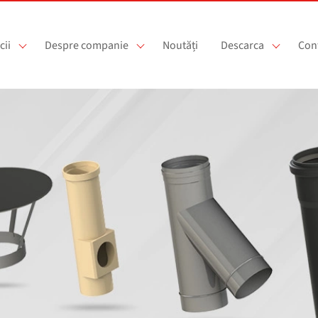
cii
Despre companie
Noutăți
Descarca
Con