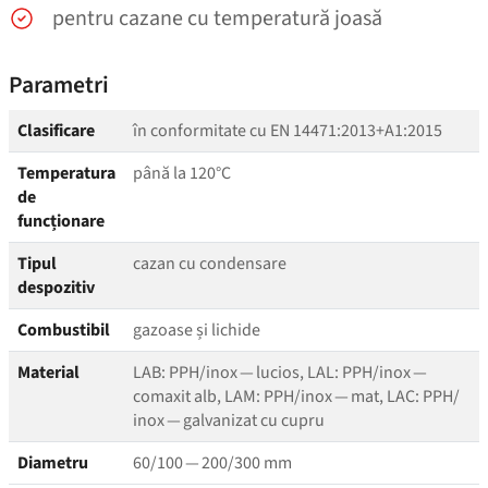
pentru cazane cu temperatură joasă
Parametri
Clasificare
în conformitate cu EN 14471:2013+A1:2015
Temperatura
până la 120°C
de
funcționare
Tipul
cazan cu condensare
despozitiv
Combustibil
gazoase și lichide
Material
LAB: PPH/​inox — lucios, LAL: PPH/​inox —
comaxit alb, LAM: PPH/​inox — mat, LAC: PPH/​
inox — galvanizat cu cupru
Diametru
60/100 — 200/300 mm