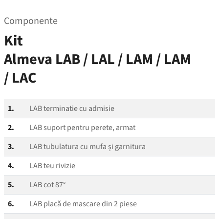
Componente
Kit
Almeva LAB / LAL / LAM / LAM
/ LAC
1.
LAB terminatie cu admisie
2.
LAB suport pentru perete, armat
3.
LAB tubulatura cu mufa și garnitura
4.
LAB teu rivizie
5.
LAB cot 87°
6.
LAB placă de mascare din 2 piese