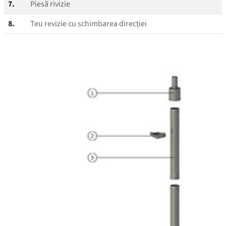
7.
Piesă rivizie
8.
Teu revizie cu schimbarea direcției