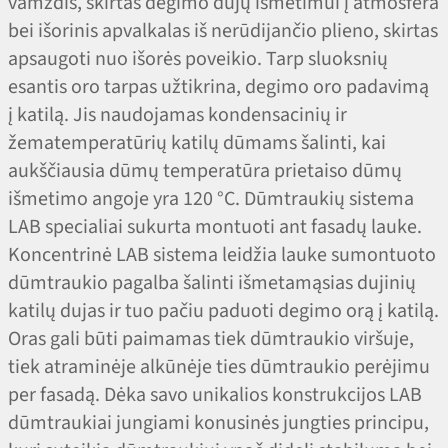
vamzdis, skirtas degimo dujų išmetimui į atmosfera
bei išorinis apvalkalas iš nerūdijančio plieno, skirtas
apsaugoti nuo išorės poveikio. Tarp sluoksnių
esantis oro tarpas užtikrina, degimo oro padavimą
į katilą. Jis naudojamas kondensacinių ir
žematemperatūrių katilų dūmams šalinti, kai
aukščiausia dūmų temperatūra prietaiso dūmų
išmetimo angoje yra 120 °C. Dūmtraukių sistema
LAB specialiai sukurta montuoti ant fasadų lauke.
Koncentrinė LAB sistema leidžia lauke sumontuoto
dūmtraukio pagalba šalinti išmetamąsias dujinių
katilų dujas ir tuo pačiu paduoti degimo orą į katilą.
Oras gali būti paimamas tiek dūmtraukio viršuje,
tiek atraminėje alkūnėje ties dūmtraukio perėjimu
per fasadą. Dėka savo unikalios konstrukcijos LAB
dūmtraukiai jungiami konusinės jungties principu,