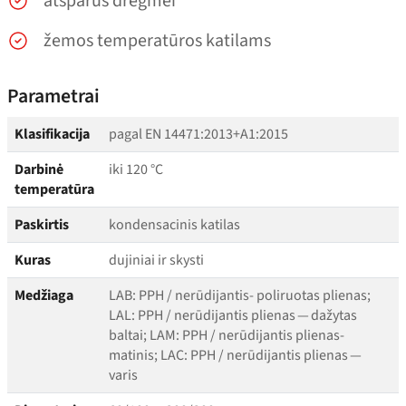
atsparus drėgmei
žemos temperatūros katilams
Parametrai
Klasifikacija
pagal EN 14471:2013+A1:2015
Darbinė
iki 120 °C
temperatūra
Paskirtis
kondensacinis katilas
Kuras
dujiniai ir skysti
Medžiaga
LAB: PPH / nerūdijantis- poliruotas plienas;
LAL: PPH / nerūdijantis plienas — dažytas
baltai; LAM: PPH / nerūdijantis plienas-
matinis; LAC: PPH / nerūdijantis plienas —
varis