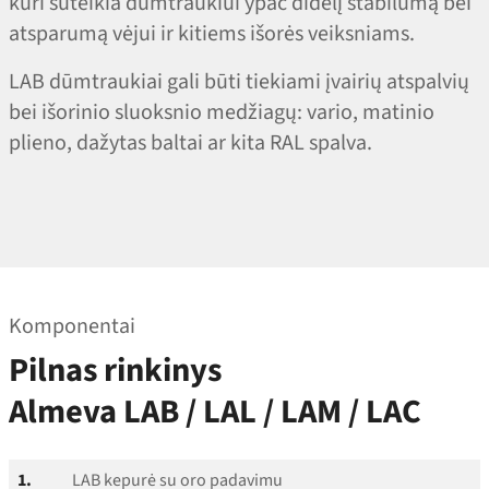
kuri suteikia dūmtraukiui ypač didelį stabilumą bei
atsparumą vėjui ir kitiems išorės veiksniams.
LAB dūmtraukiai gali būti tiekiami įvairių atspalvių
bei išorinio sluoksnio medžiagų: vario, matinio
plieno, dažytas baltai ar kita RAL spalva.
Komponentai
Pilnas rinkinys
Almeva LAB / LAL / LAM / LAC
1.
LAB kepurė su oro padavimu