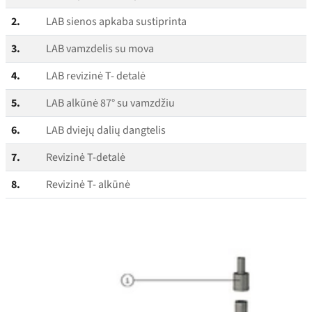
2.
LAB sienos apkaba sustiprinta
3.
LAB vamzdelis su mova
4.
LAB revizinė T- detalė
5.
LAB alkūnė 87° su vamzdžiu
6.
LAB dviejų dalių dangtelis
7.
Revizinė T‑detalė
8.
Revizinė T- alkūnė