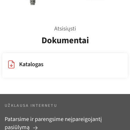
Atsisiųsti
Dokumentai
Katalogas
UŽKLAUSA INTERNETU
Patarsime ir parengsime neįpareigojantį
pasiūlymą