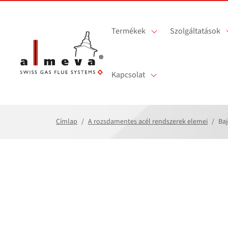
Ugrás a fő tartalomra
Termékek
Szolgáltatások
Kapcsolat
Címlap
A rozsdamentes acél rendszerek elemei
Baj