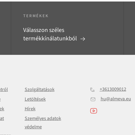
TERMÉKEK
Válasszon széles
termékkínálatunkból
+3613009012
atról
Szolgáltatások
hu@almeva.eu
e
Letöltések
ek
Hírek
at
Személyes adatok
védelme