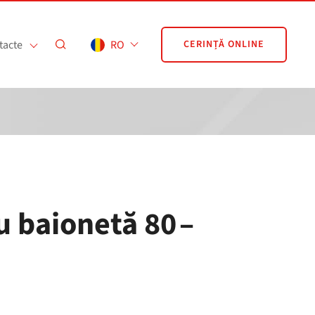
tacte
RO
CERINȚĂ ONLINE
u baionetă 80 –