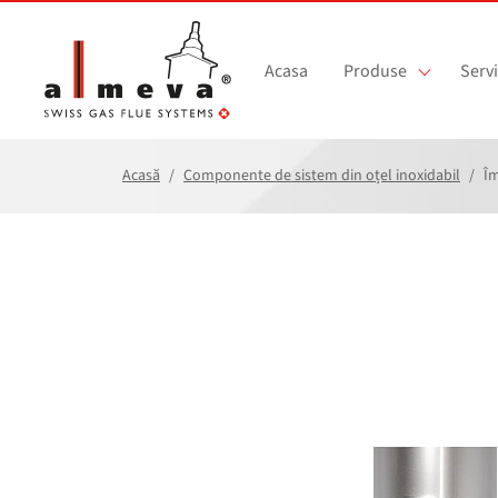
Sari la conținutul principal
Acasa
Produse
Servi
Acasă
Componente de sistem din oțel inoxidabil
Îm