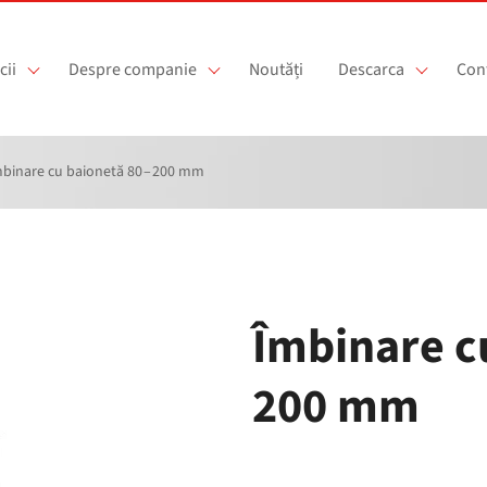
cii
Despre companie
Noutăți
Descarca
Con
binare cu baionetă 80 – 200 mm
Îmbinare c
200 mm