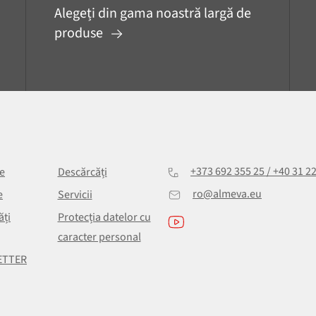
Alegeți din gama noastră largă de
produse
+373 692 355 25 / +40 31 2
e
Descărcăți
ro@almeva.eu
e
Servicii
ăți
Protecția datelor cu
caracter personal
ETTER