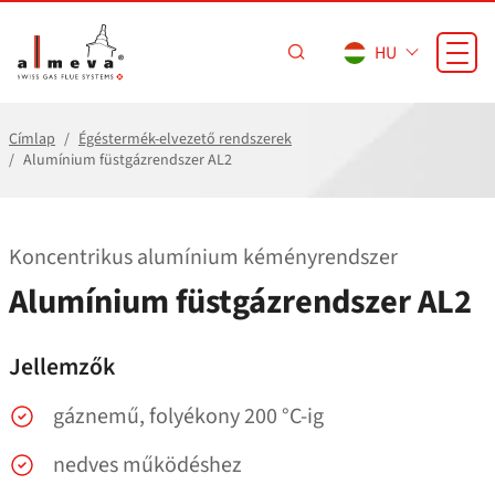
Ugrás a fő tartalomra
HU
Címlap
Égéstermék-elvezető rendszerek
Alumínium füstgázrendszer AL2
Koncentrikus alumínium kéményrendszer
Alumínium füstgázrendszer AL2
Jellemzők
gáznemű, folyékony 200 °C‑ig
nedves működéshez