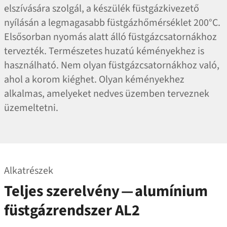
elszívására szolgál, a készülék füstgázkivezető
nyílásán a legmagasabb füstgázhőmérséklet 200°C.
Elsősorban nyomás alatt álló füstgázcsatornákhoz
tervezték. Természetes huzatú kéményekhez is
használható. Nem olyan füstgázcsatornákhoz való,
ahol a korom kiéghet. Olyan kéményekhez
alkalmas, amelyeket nedves üzemben terveznek
üzemeltetni.
Alkatrészek
Teljes szerelvény — alumínium
füstgázrendszer AL2