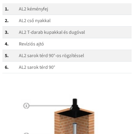
1.
AL2 kéményfej
2.
AL2 cső nyakkal
3.
AL2 T‑darab kupakkal és dugóval
4.
Revíziós ajtó
5.
AL2 sarok térd 90°-os rögzítéssel
6.
AL2 sarok térd 90°