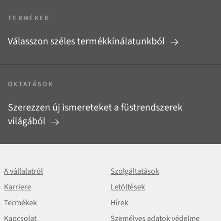
TERMÉKEK
Válasszon széles termékkínálatunkból
OKTATÁSOK
Szerezzen új ismereteket a füstrendszerek
világából
A vállalatról
Szolgáltatások
Karriere
Letöltések
Termékek
Hírek
Kapcsolat
Személyes adatok védelme