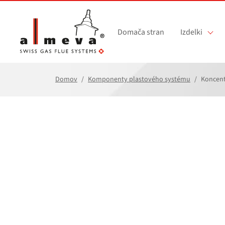
Preskoči na glavno vsebino
Domača stran
Izdelki
Domov
Komponenty plastového systému
Koncent