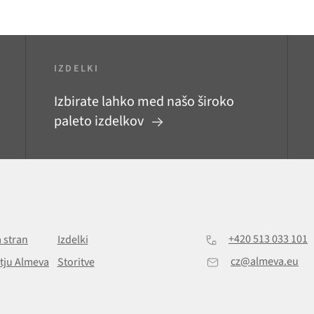
IZDELKI
Izbirate lahko med našo široko
paleto izdelkov
+420 513 033 101
 stran
Izdelki
cz@almeva.eu
tju Almeva
Storitve