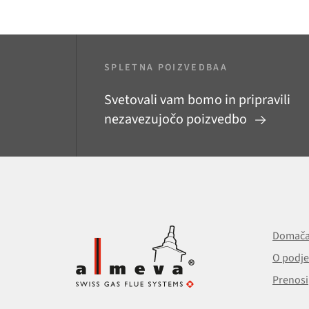
SPLETNA POIZVEDBAA
Svetovali vam bomo in pripravili
nezavezujočo poizvedbo
Domača
O podje
Prenosi