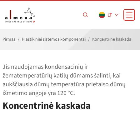
Pereiti prie pagrindinio turinio
LT
Pirmas
Plastikiniai sistemos komponentai
Koncentrinė kaskada
Jis naudojamas kondensacinių ir
žematemperatūrių katilų dūmams šalinti, kai
aukščiausia dūmų temperatūra prietaiso dūmų
išmetimo angoje yra 120 °C.
Koncentrinė kaskada