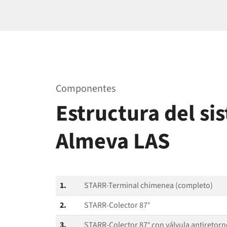
Componentes
Estructura del si
Almeva LAS
1.
STARR-Terminal chimenea (completo)
2.
STARR-Colector 87°
3.
STARR-Colector 87° con válvula antiretor