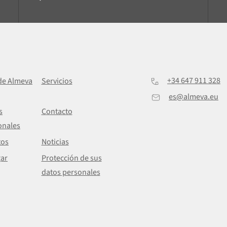
+34 647 911 328
de Almeva
Servicios
es@almeva.eu
s
Contacto
onales
tos
Noticias
ar
Protección de sus
datos personales