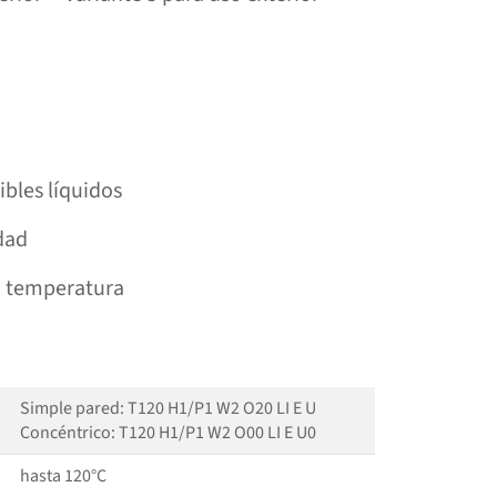
ibles líquidos
dad
a temperatura
Simple pared: T120 H1/P1 W2 O20 LI E U
Concéntrico: T120 H1/P1 W2 O00 LI E U0
hasta 120°C