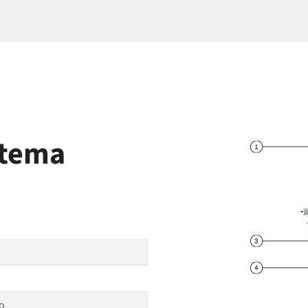
stema
no