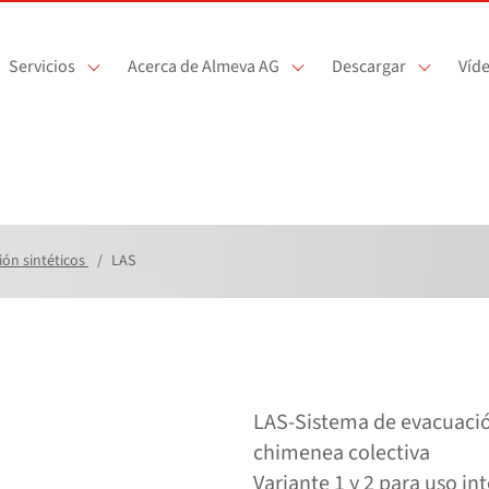
Servicios
Acerca de Almeva AG
Descargar
Víd
ión sintéticos
LAS
LAS-Sistema de evacuació
chimenea colectiva
Variante 1 y 2 para uso int