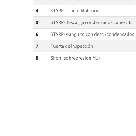
4.
STARR-Tramo dilatación
5.
STARR-Descarga condensados conex. 45°
6.
STARR-Manguito con desc./condensados
7.
Puerta de inspección
8.
Sifón (sobrepresión M1)