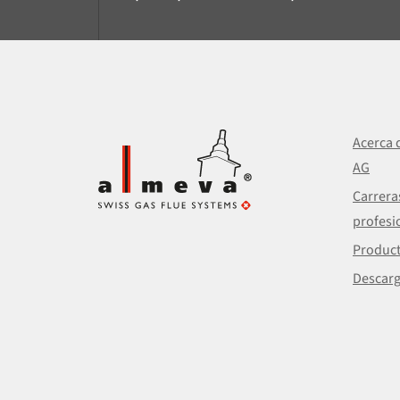
Acerca 
AG
Carrera
profesi
Produc
Descarg