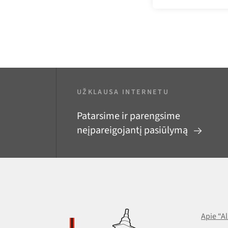
UŽKLAUSA INTERNETU
Patarsime ir parengsime
neįpareigojantį pasiūlymą
Apie “A