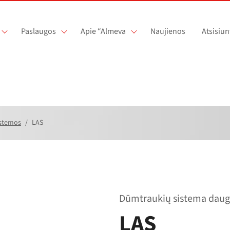
Paslaugos
Apie “Almeva
Naujienos
Atsisiun
istemos
LAS
Dūmtraukių sistema dau
LAS