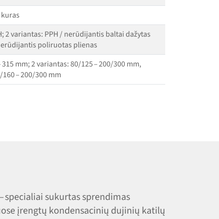
s kuras
; 2 variantas: PPH / nerūdijantis baltai dažytas
nerūdijantis poliruotas plienas
 – 315 mm; 2 variantas: 80/125 – 200/300 mm,
10/160 – 200/300 mm
 specialiai sukurtas sprendimas
ose įrengtų kondensacinių dujinių katilų