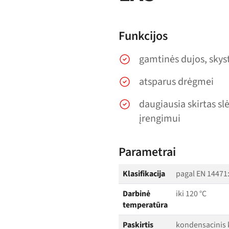
Funkcijos
gamtinės dujos, skys
atsparus drėgmei
daugiausia skirtas sl
įrengimui
Parametrai
Klasifikacija
pagal EN 14471
Darbinė
iki 120 °C
temperatūra
Paskirtis
kondensacinis k