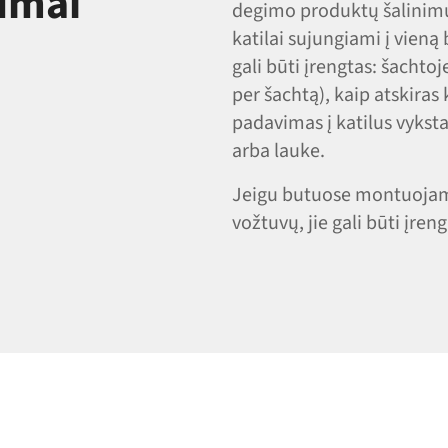
lumai
degimo produktų šalinimu
katilai sujungiami į vien
gali būti įrengtas: šachto
per šachtą), kaip atskira
padavimas į katilus vykst
arba lauke.
Jeigu butuose montuojami 
vožtuvų, jie gali būti įr