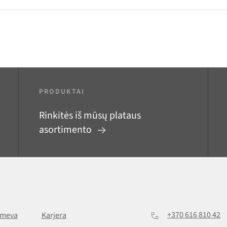
PRODUKTAI
Rinkitės iš mūsų plataus
asortimento
+370 616 810 42
lmeva
Karjera