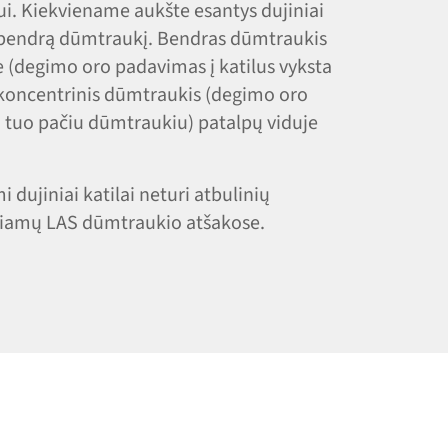
i. Kiekviename aukšte esantys dujiniai
ą bendrą dūmtraukį. Bendras dūmtraukis
je (degimo oro padavimas į katilus vyksta
s koncentrinis dūmtraukis (degimo oro
a tuo pačiu dūmtraukiu) patalpų viduje
dujiniai katilai neturi atbulinių
engiamų LAS dūmtraukio atšakose.