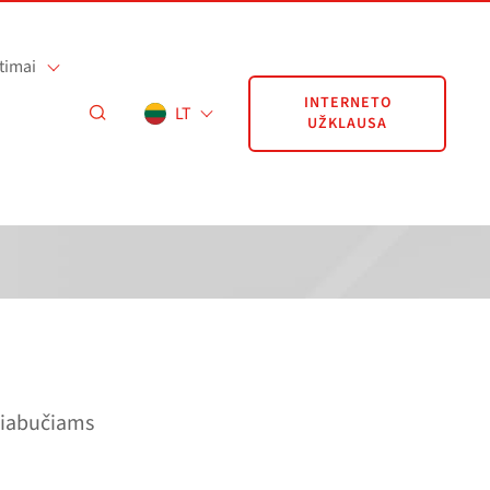
timai
INTERNETO
LT
UŽKLAUSA
giabučiams