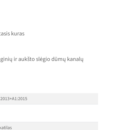
tasis kuras
ėginių ir aukšto slėgio dūmų kanalų
:2013+A1:2015
atilas