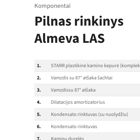
Komponentai
Pilnas rinkinys
Almeva LAS
1.
STARR plastikinė kamino kepurė (komplek
2.
Vamzdis su 87° atšaka šachtai
3.
Vamzdissu 87° atšaka
4.
Dilatacijos amortizatorius
5.
Kondensato rinktuvas (su nuolydžiu)
6.
Kondensato rinktuvas
7.
Kaminų durelės