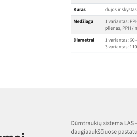
Kuras
dujos ir skysta
Medžiaga
1 variantas: PPH
plienas, PPH / 
Diametrai
1 variantas: 60
3 variantas: 1
Dūmtraukių sistema LAS —
daugiaaukščiuose pastatu