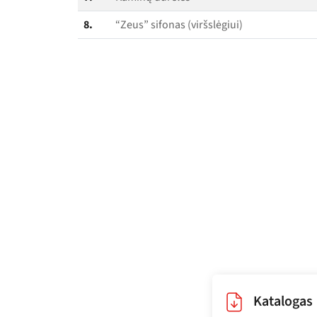
8.
“Zeus” sifonas (viršslėgiui)
Katalogas