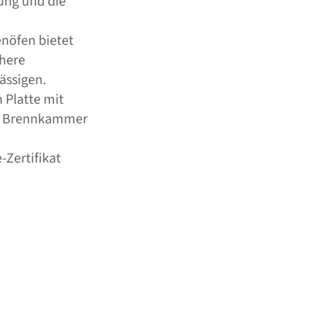
ung und die
nöfen bietet
chere
ässigen.
 Platte mit
sen Brennkammer
Zertifikat