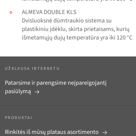
ALMEVA DOUBLE KLS
Dvisluoksnė dūmtraukio sistema su
plastikiniu įdėklu, skirta prietaisams, kurių
išmetamųjų dujų temperatūra yra iki 120 °C
UŽKLAUSA INTERNETU
Patarsime ir parengsime neįpareigojantį
pasiūlymą
PRODUKTAI
Rinkitės iš mūsų plataus asortimento