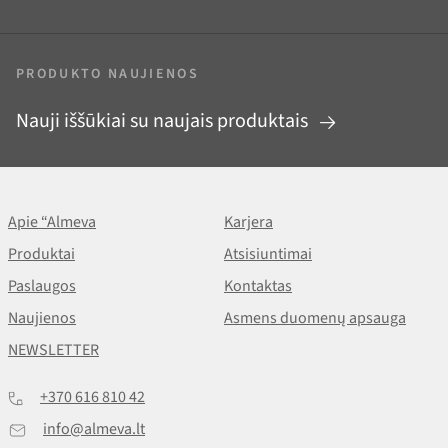
PRODUKTO NAUJIENOS
Nauji iššūkiai su naujais produktais
Apie “Almeva
Karjera
Produktai
Atsisiuntimai
Paslaugos
Kontaktas
Naujienos
Asmens duomenų apsauga
NEWSLETTER
+370 616 810 42
info@almeva.lt