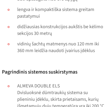
lengva ir kompaktiška sistema greitam
pastatymui
didžiausias konstrukcijos aukštis be kėlimo
sekcijos 30 metrų
vidinių šachtų matmenys nuo 120 mm iki
360 mm leidžia naudoti įvairius įdėklus
Pagrindinis sistemos suskirstymas
ALMEVA DOUBLE ELS
Dvisluoksnė dūmtraukių sistema su
plieniniu įdėklu, skirta prietaisams, kurių
išmetamųjų dujų temperatūra yra iki 200 °C