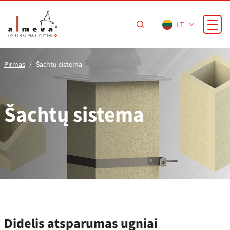
Pereiti prie pagrindinio turinio
LT
Pirmas
Šachtų sistema
Šachtų sistema
Didelis atsparumas ugniai