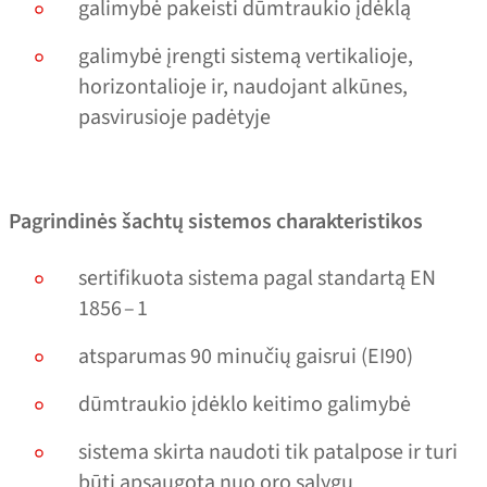
galimybė pakeisti dūmtraukio įdėklą
galimybė įrengti sistemą vertikalioje,
horizontalioje ir, naudojant alkūnes,
pasvirusioje padėtyje
Pagrindinės šachtų sistemos charakteristikos
sertifikuota sistema pagal standartą EN
1856 – 1
atsparumas 90 minučių gaisrui (EI90)
dūmtraukio įdėklo keitimo galimybė
sistema skirta naudoti tik patalpose ir turi
būti apsaugota nuo oro sąlygų