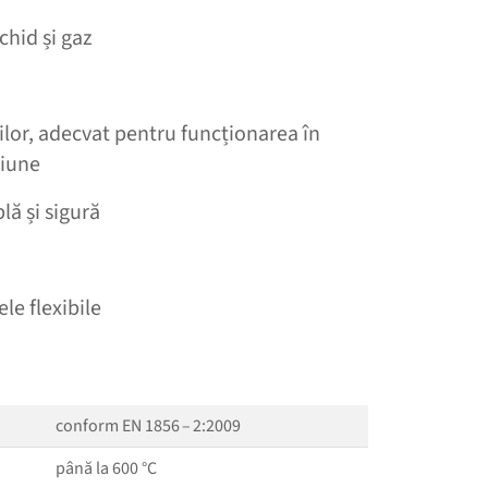
chid și gaz
rilor, adecvat pentru funcționarea în
siune
ă și sigură
le flexibile
conform EN 1856 – 2:2009
până la 600 °C