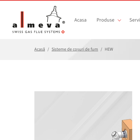
Sari la conținutul principal
Acasa
Produse
Servi
Acasă
Sisteme de coșuri de fum
HEW