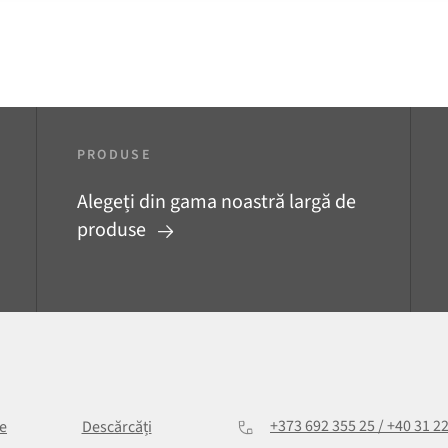
PRODUSE
Alegeți din gama noastră largă de
produse
+373 692 355 25 / +40 31 2
e
Descărcăți