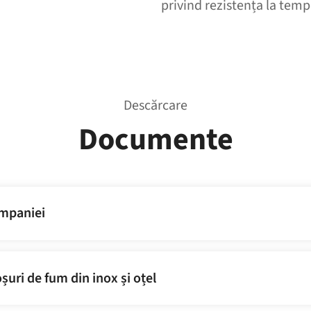
privind rezistența la temp
Descărcare
Documente
ompaniei
șuri de fum din inox și oțel