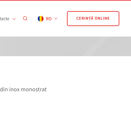
tacte
RO
CERINȚĂ ONLINE
 din inox monostrat