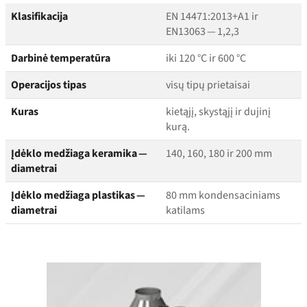
Klasifikacija
EN 14471:2013+A1 ir
EN13063 — 1,2,3
Darbinė temperatūra
iki 120 °C ir 600 °C
Operacijos tipas
visų tipų prietaisai
Kuras
kietąjį, skystąjį ir dujinį
kurą.
Įdėklo medžiaga keramika —
140, 160, 180 ir 200 mm
diametrai
Įdėklo medžiaga plastikas —
80 mm kondensaciniams
diametrai
katilams