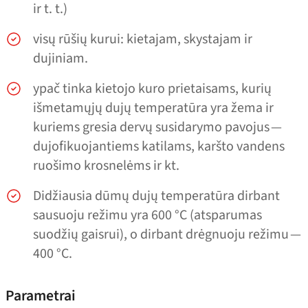
ir t. t.)
visų rūšių kurui: kietajam, skystajam ir
dujiniam.
ypač tinka kietojo kuro prietaisams, kurių
išmetamųjų dujų temperatūra yra žema ir
kuriems gresia dervų susidarymo pavojus —
dujofikuojantiems katilams, karšto vandens
ruošimo krosnelėms ir kt.
Didžiausia dūmų dujų temperatūra dirbant
sausuoju režimu yra 600 °C (atsparumas
suodžių gaisrui), o dirbant drėgnuoju režimu —
400 °C.
Parametrai