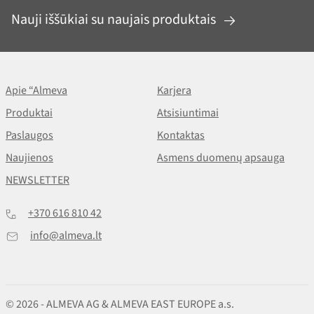
Nauji iššūkiai su naujais produktais
Apie “Almeva
Karjera
Produktai
Atsisiuntimai
Paslaugos
Kontaktas
Naujienos
Asmens duomenų apsauga
NEWSLETTER
+370 616 810 42
info@almeva.lt
© 2026 - ALMEVA AG & ALMEVA EAST EUROPE a.s.