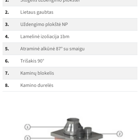
1.
Stogelis uždengimo plokštei
2.
Lietaus gaubtas
3.
Uždengimo plokštė NP
4.
Lamelinė izoliacija 1bm
5.
Atraminė alkūnė 87° su smaigu
6.
Trišakis 90°
7.
Kaminų blokelis
8.
Kamino durelės