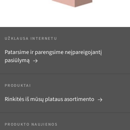
UŽKLAUSA INTERNETU
Patarsime ir parengsime neįpareigojantį
pasiūlymą
PRODUKTAI
Rinkitės iš mūsų plataus asortimento
PRODUKTO NAUJIENOS