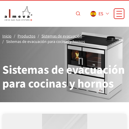
Saltar al contenido principal
ES
Inicio
Productos
Sistemas de evacuación
Sistemas de evacuación para cocinas y hornos
Sistemas de evacuación
para cocinas y hornos