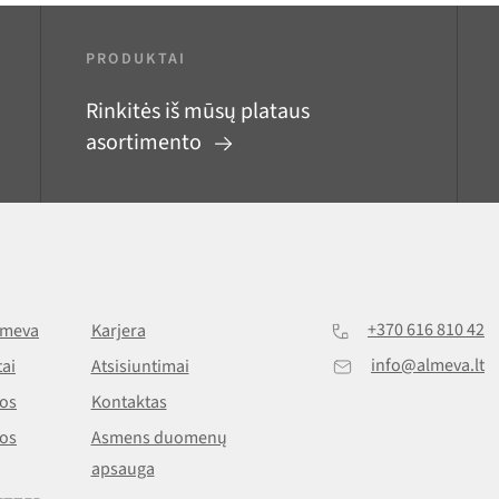
PRODUKTAI
Rinkitės iš mūsų plataus
asortimento
+370 616 810 42
lmeva
Karjera
info@almeva.lt
ai
Atsisiuntimai
os
Kontaktas
os
Asmens duomenų
apsauga