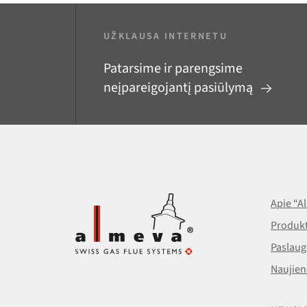
UŽKLAUSA INTERNETU
Patarsime ir parengsime
neįpareigojantį pasiūlymą
Apie “A
Produkt
Paslaug
Naujien