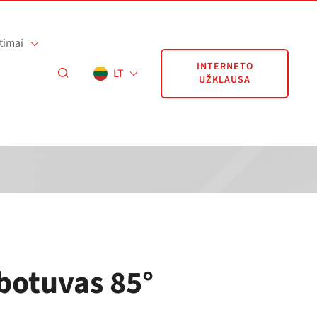
timai
INTERNETO
LT
UŽKLAUSA
ibotuvas 85°