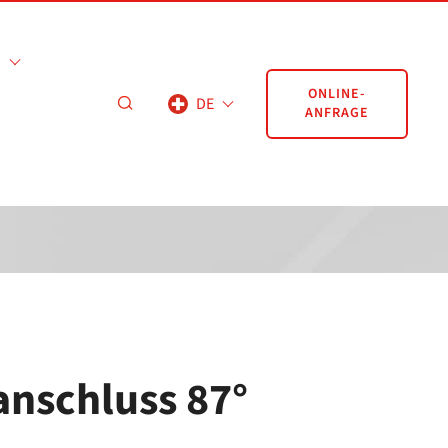
ONLINE-
DE
ANFRAGE
nschluss 87°