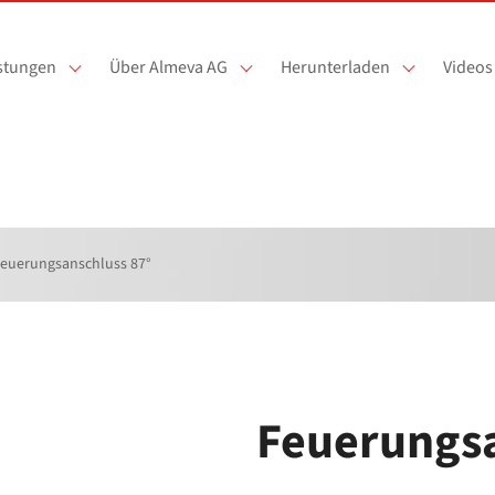
istungen
Über Almeva AG
Herunterladen
Videos
euerungsanschluss 87°
Feuerungsa