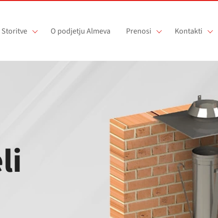
Storitve
O podjetju Almeva
Prenosi
Kontakti
li