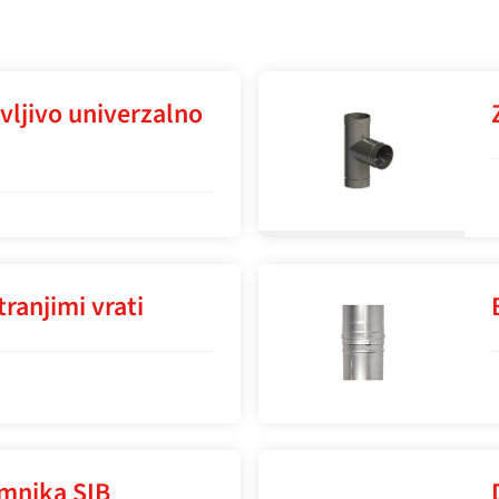
ljivo univerzalno
tranjimi vrati
imnika SIB