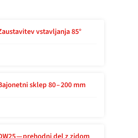
Zaustavitev vstavljanja 85°
Bajonetni sklep 80 – 200 mm
DW25 — prehodni del z zidom