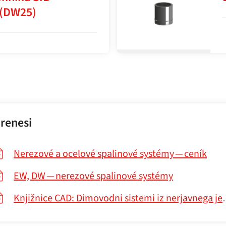
 (DW25)
renesi
Nerezové a ocelové spalinové systémy — ceník
EW, DW — nerezové spalinové systémy
Knjižnice CAD: Dimovodni sistemi iz nerjavnega jekla