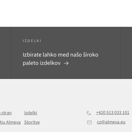
IZDELKI
Izbirate lahko med našo široko
paleto izdelkov
+420 513 033 101
 stran
Izdelki
cz@almeva.eu
tju Almeva
Storitve