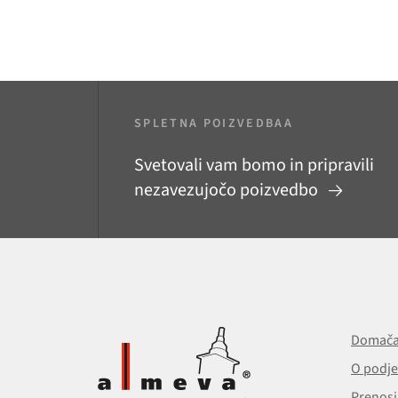
SPLETNA POIZVEDBAA
Svetovali vam bomo in pripravili
nezavezujočo poizvedbo
Domača
O podje
Prenosi