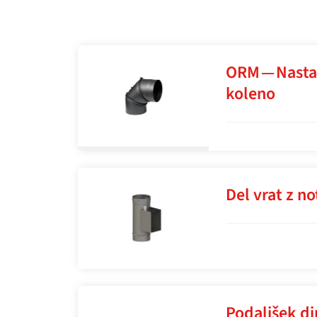
ORM — Nastav
koleno
Del vrat z no
Podaljšek d