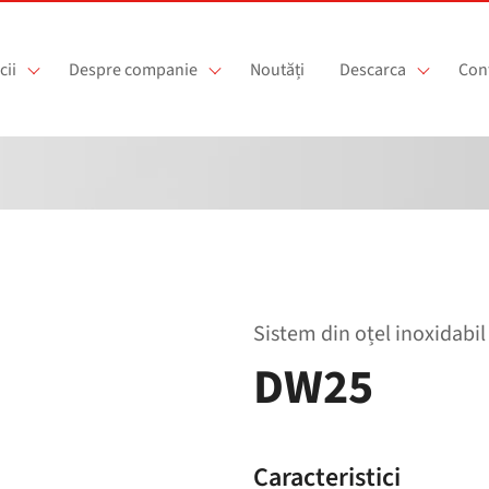
cii
Despre companie
Noutăți
Descarca
Con
Sistem din oțel inoxidabil 
DW25
Caracteristici