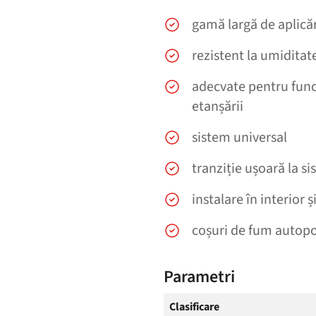
gamă largă de aplicăr
rezistent la umiditat
adecvate pentru funcț
etanșării
sistem universal
tranziție ușoară la 
instalare în interior ș
coșuri de fum autop
Parametri
Clasificare