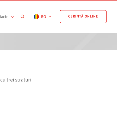
tacte
RO
CERINȚĂ ONLINE
cu trei straturi