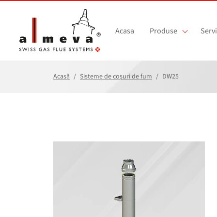
Sari la conținutul principal
Acasa
Produse
Servi
Acasă
Sisteme de coșuri de fum
DW25