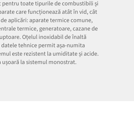
pentru toate tipurile de combustibili și
parate care funcționează atât în vid, cât
ă de aplicări: aparate termice comune,
ntrale termice, generatoare, cazane de
cuptoare. Oțelul inoxidabil de înaltă
și datele tehnice permit așa-numita
ul este rezistent la umiditate și acide.
 ușoară la sistemul monostrat.