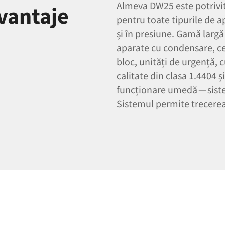
Almeva DW25 este potrivit 
avantaje
pentru toate tipurile de a
și în presiune. Gamă larg
aparate cu condensare, ce
bloc, unități de urgență, 
calitate din clasa 1.4404 
funcționare umedă — sistem
Sistemul permite trecerea