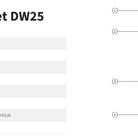
et DW25
tical