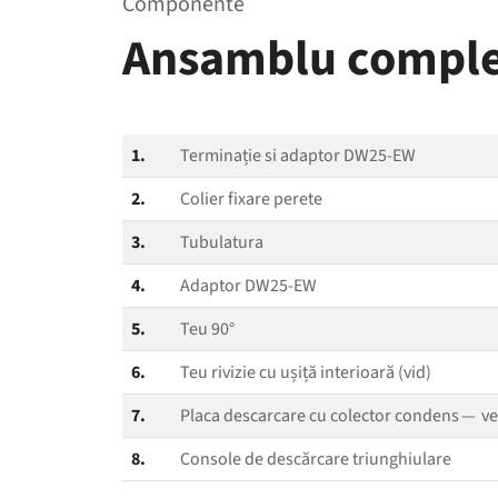
Componente
Ansamblu compl
1.
Terminație si adaptor DW25-EW
2.
Colier fixare perete
3.
Tubulatura
4.
Adaptor DW25-EW
5.
Teu 90°
6.
Teu rivizie cu ușiță interioară (vid)
7.
Placa descarcare cu colector condens — ver
8.
Console de descărcare triunghiulare