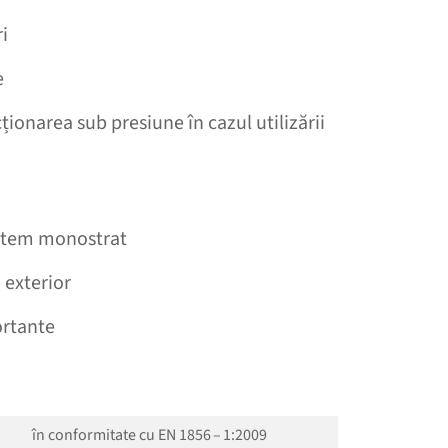
i
e
ionarea sub presiune în cazul utilizării
sistem monostrat
i exterior
ortante
în conformitate cu EN 1856 – 1:2009