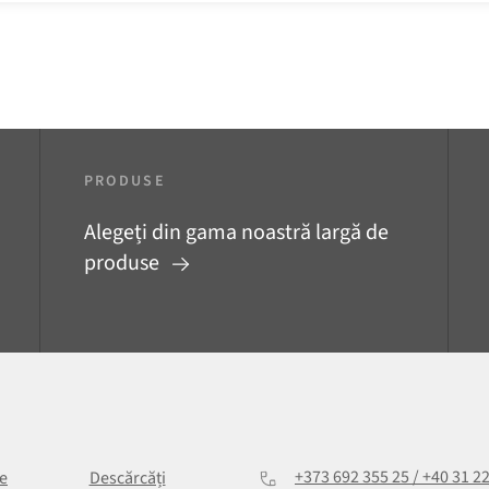
PRODUSE
Alegeți din gama noastră largă de
produse
+373 692 355 25 / +40 31 2
e
Descărcăți