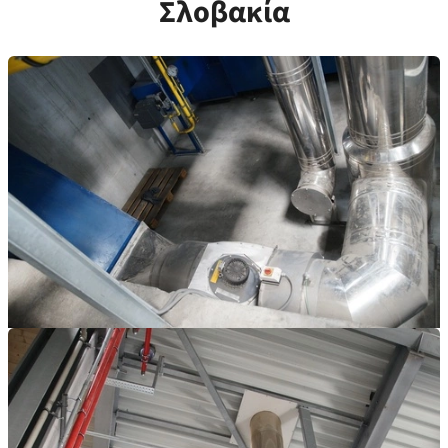
Σλοβακία