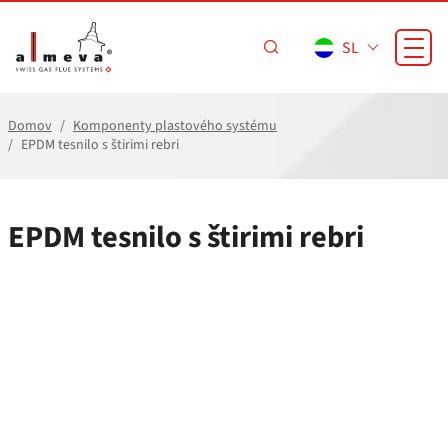
Preskoči na glavno vsebino
SL
Domov
Komponenty plastového systému
EPDM tesnilo s štirimi rebri
EPDM tesnilo s štirimi rebri