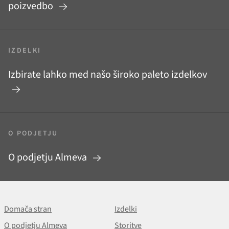
poizvedbo
IZDELKI
Izbirate lahko med našo široko paleto izdelkov
O PODJETJU
O podjetju Almeva
Domača stran
Izdelki
O podjetju Almeva
Storitve