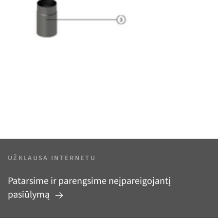
UŽKLAUSA INTERNETU
Patarsime ir parengsime neįpareigojantį
pasiūlymą