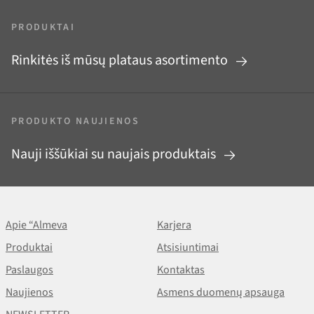
PRODUKTAI
Rinkitės iš mūsų plataus asortimento
PRODUKTO NAUJIENOS
Nauji iššūkiai su naujais produktais
Apie “Almeva
Karjera
Produktai
Atsisiuntimai
Paslaugos
Kontaktas
Naujienos
Asmens duomenų apsauga