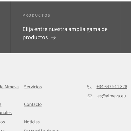
PRODUCTOS
Elija entre nuestra amplia gama de
productos
+34 647 911 328
de Almeva
Servicios
es@almeva.eu
s
Contacto
onales
tos
Noticias