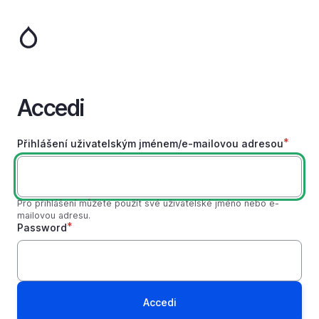
Salta
al
contenuto
principale
Accedi
Přihlášení uživatelským jménem/e-mailovou adresou
Pro přihlášení můžete použít své uživatelské jméno nebo e-
mailovou adresu.
Password