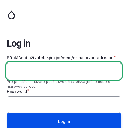
Skip
to
main
content
Log in
Přihlášení uživatelským jménem/e-mailovou adresou
Pro přihlášení můžete použít své uživatelské jméno nebo e-
mailovou adresu.
Password