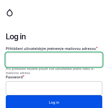
Skip
to
main
content
Log in
Přihlášení uživatelským jménem/e-mailovou adresou
Pro přihlášení můžete použít své uživatelské jméno nebo e-
mailovou adresu.
Password