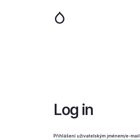
Skip
to
main
content
Log in
Přihlášení uživatelským jménem/e-mai